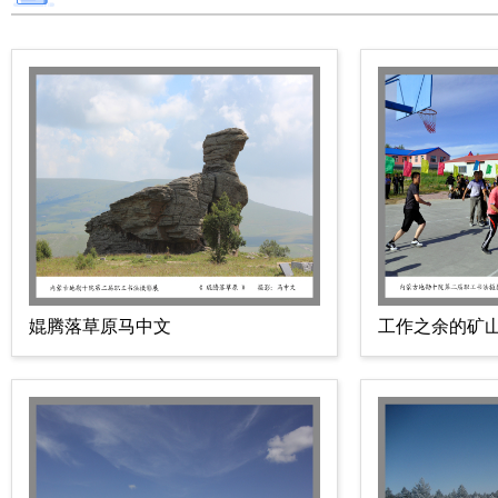
婫腾落草原马中文
工作之余的矿